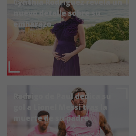
Cynthia Rodríguez revela un
nuevo detalle sobre su
embarazo
Rodrigo de Paul dedica su
gol a Lionel Messi tras la
muerte de su padre