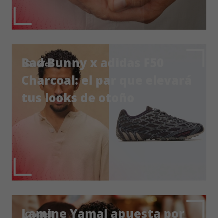
Bad Bunny x adidas F50
Charcoal: el par que elevará
tus looks de otoño
Lamine Yamal apuesta por