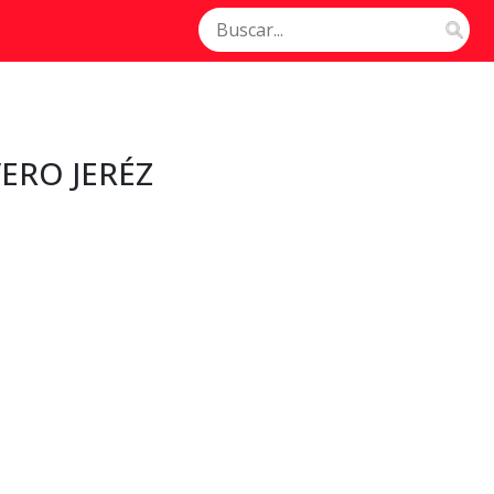
ERO JERÉZ