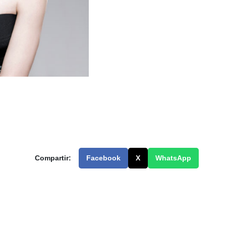
Compartir:
Facebook
X
WhatsApp