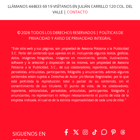
LLÁMANOS
444833 69 19
VISÍTANOS EN JULIÁN CARRILLO 120 COL. DEL
VALLE |
CONTACTO
© 2026 TODOS LOS DERECHOS RESERVADOS |
POLÍTICAS DE
PRIVACIDAD Y AVISO DE PRIVACIDAD INTEGRAL
"Este sitio web y sus páginas, son propiedad de Asesoria Potosina a la Publicidad
S.C. Parte del contenido que aparece en él, incluyendo algunos textos, gráficos,
datos, imágenes fotográficas, imágenes en movimiento, sonido, ilustraciones,
software y la selección y disposición de los mismos, son propiedad de Asesoria
Potosina a la Publicidad, S.C., de sus colaboradores, reporteros, editorialistas,
periodistas, articulistas, participantes, fotógrafos y anunciantes, además algunos
contenidos están sujetos a Derechos de Autor y/o Marcas Registradas; por lo que
está prohibida la reproducción total o parcial de su contenido, sin el
consentimiento de sus titulares. El punto de vista, de los colaboradores,
reporteros, editorialistas, periodistas, articulistas, participantes, fotógrafos y
anunciantes, no representan ni reflejan necesariamente el punto de vista de la
empresa indicada, el cual es de la estricta responsabilidad de cada uno de ellos."
SIGUENOS EN