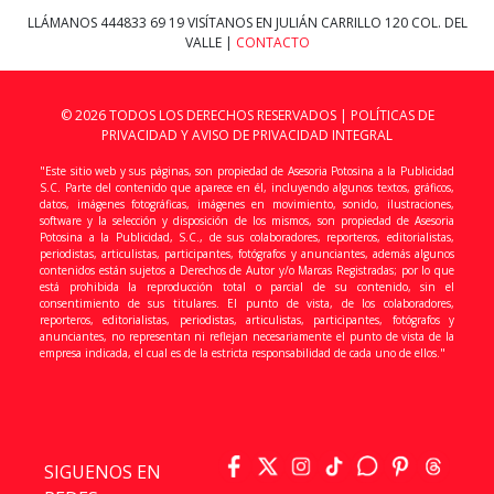
LLÁMANOS
444833 69 19
VISÍTANOS EN JULIÁN CARRILLO 120 COL. DEL
VALLE |
CONTACTO
© 2026 TODOS LOS DERECHOS RESERVADOS |
POLÍTICAS DE
PRIVACIDAD Y AVISO DE PRIVACIDAD INTEGRAL
"Este sitio web y sus páginas, son propiedad de Asesoria Potosina a la Publicidad
S.C. Parte del contenido que aparece en él, incluyendo algunos textos, gráficos,
datos, imágenes fotográficas, imágenes en movimiento, sonido, ilustraciones,
software y la selección y disposición de los mismos, son propiedad de Asesoria
Potosina a la Publicidad, S.C., de sus colaboradores, reporteros, editorialistas,
periodistas, articulistas, participantes, fotógrafos y anunciantes, además algunos
contenidos están sujetos a Derechos de Autor y/o Marcas Registradas; por lo que
está prohibida la reproducción total o parcial de su contenido, sin el
consentimiento de sus titulares. El punto de vista, de los colaboradores,
reporteros, editorialistas, periodistas, articulistas, participantes, fotógrafos y
anunciantes, no representan ni reflejan necesariamente el punto de vista de la
empresa indicada, el cual es de la estricta responsabilidad de cada uno de ellos."
SIGUENOS EN