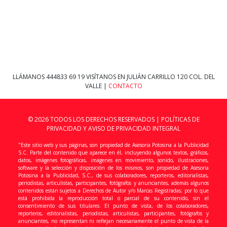
LLÁMANOS
444833 69 19
VISÍTANOS EN JULIÁN CARRILLO 120 COL. DEL
VALLE |
CONTACTO
© 2026 TODOS LOS DERECHOS RESERVADOS |
POLÍTICAS DE
PRIVACIDAD Y AVISO DE PRIVACIDAD INTEGRAL
"Este sitio web y sus páginas, son propiedad de Asesoria Potosina a la Publicidad
S.C. Parte del contenido que aparece en él, incluyendo algunos textos, gráficos,
datos, imágenes fotográficas, imágenes en movimiento, sonido, ilustraciones,
software y la selección y disposición de los mismos, son propiedad de Asesoria
Potosina a la Publicidad, S.C., de sus colaboradores, reporteros, editorialistas,
periodistas, articulistas, participantes, fotógrafos y anunciantes, además algunos
contenidos están sujetos a Derechos de Autor y/o Marcas Registradas; por lo que
está prohibida la reproducción total o parcial de su contenido, sin el
consentimiento de sus titulares. El punto de vista, de los colaboradores,
reporteros, editorialistas, periodistas, articulistas, participantes, fotógrafos y
anunciantes, no representan ni reflejan necesariamente el punto de vista de la