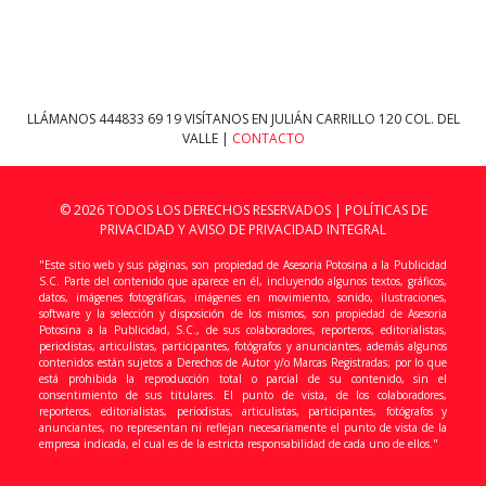
LLÁMANOS
444833 69 19
VISÍTANOS EN JULIÁN CARRILLO 120 COL. DEL
VALLE |
CONTACTO
© 2026 TODOS LOS DERECHOS RESERVADOS |
POLÍTICAS DE
PRIVACIDAD Y AVISO DE PRIVACIDAD INTEGRAL
"Este sitio web y sus páginas, son propiedad de Asesoria Potosina a la Publicidad
S.C. Parte del contenido que aparece en él, incluyendo algunos textos, gráficos,
datos, imágenes fotográficas, imágenes en movimiento, sonido, ilustraciones,
software y la selección y disposición de los mismos, son propiedad de Asesoria
Potosina a la Publicidad, S.C., de sus colaboradores, reporteros, editorialistas,
periodistas, articulistas, participantes, fotógrafos y anunciantes, además algunos
contenidos están sujetos a Derechos de Autor y/o Marcas Registradas; por lo que
está prohibida la reproducción total o parcial de su contenido, sin el
consentimiento de sus titulares. El punto de vista, de los colaboradores,
reporteros, editorialistas, periodistas, articulistas, participantes, fotógrafos y
anunciantes, no representan ni reflejan necesariamente el punto de vista de la
empresa indicada, el cual es de la estricta responsabilidad de cada uno de ellos."