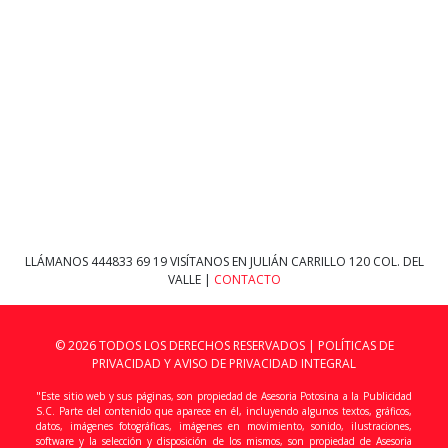
LLÁMANOS
444833 69 19
VISÍTANOS EN JULIÁN CARRILLO 120 COL. DEL
VALLE |
CONTACTO
© 2026 TODOS LOS DERECHOS RESERVADOS |
POLÍTICAS DE
PRIVACIDAD Y AVISO DE PRIVACIDAD INTEGRAL
"Este sitio web y sus páginas, son propiedad de Asesoria Potosina a la Publicidad
S.C. Parte del contenido que aparece en él, incluyendo algunos textos, gráficos,
datos, imágenes fotográficas, imágenes en movimiento, sonido, ilustraciones,
software y la selección y disposición de los mismos, son propiedad de Asesoria