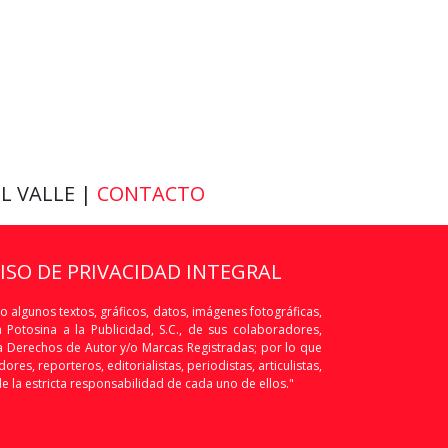
EL VALLE |
CONTACTO
VISO DE PRIVACIDAD INTEGRAL
o algunos textos, gráficos, datos, imágenes fotográficas,
Potosina a la Publicidad, S.C., de sus colaboradores,
os a Derechos de Autor y/o Marcas Registradas; por lo que
res, reporteros, editorialistas, periodistas, articulistas,
de la estricta responsabilidad de cada uno de ellos."