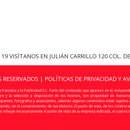
9 19
VISÍTANOS EN JULIÁN CARRILLO 120 COL. D
S RESERVADOS |
POLÍTICAS DE PRIVACIDAD Y A
 Potosina a la Publicidad S.C. Parte del contenido que aparece en él, incluyend
are y la selección y disposición de los mismos, son propiedad de Asesoria 
articipantes, fotógrafos y anunciantes, además algunos contenidos están sujet
nido, sin el consentimiento de sus titulares. El punto de vista, de los colaborado
i reflejan necesariamente el punto de vista de la empresa indicada, el cual es 