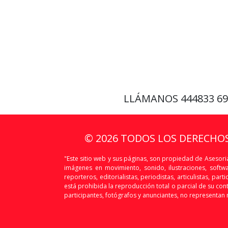
LLÁMANOS
444833 6
© 2026 TODOS LOS DERECHO
"Este sitio web y sus páginas, son propiedad de Asesoria
imágenes en movimiento, sonido, ilustraciones, softw
reporteros, editorialistas, periodistas, articulistas, p
está prohibida la reproducción total o parcial de su conte
participantes, fotógrafos y anunciantes, no representan n