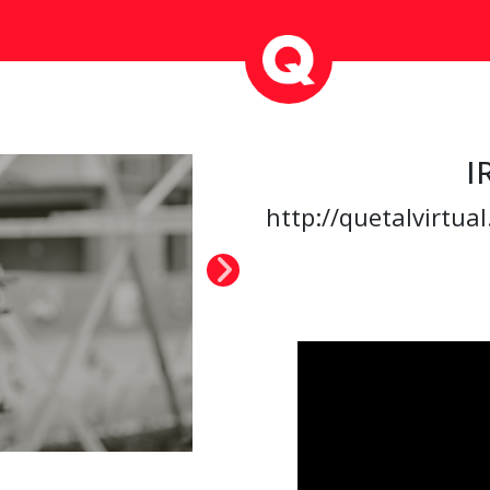
I
http://quetalvirtua