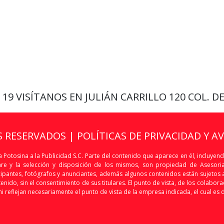
9 19
VISÍTANOS EN JULIÁN CARRILLO 120 COL. D
S RESERVADOS |
POLÍTICAS DE PRIVACIDAD Y A
 Potosina a la Publicidad S.C. Parte del contenido que aparece en él, incluyend
are y la selección y disposición de los mismos, son propiedad de Asesoria 
articipantes, fotógrafos y anunciantes, además algunos contenidos están sujet
nido, sin el consentimiento de sus titulares. El punto de vista, de los colaborado
i reflejan necesariamente el punto de vista de la empresa indicada, el cual es 