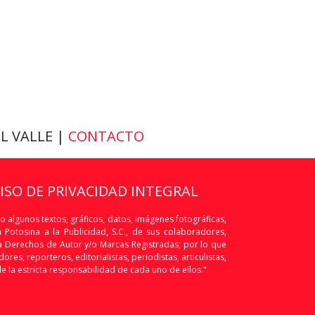
EL VALLE |
CONTACTO
VISO DE PRIVACIDAD INTEGRAL
o algunos textos, gráficos, datos, imágenes fotográficas,
Potosina a la Publicidad, S.C., de sus colaboradores,
os a Derechos de Autor y/o Marcas Registradas; por lo que
res, reporteros, editorialistas, periodistas, articulistas,
de la estricta responsabilidad de cada uno de ellos."