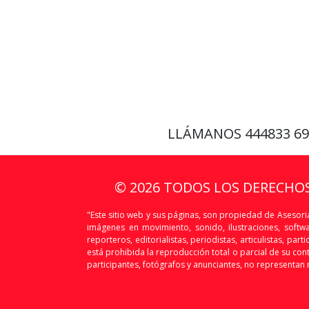
LLÁMANOS
444833 6
© 2026 TODOS LOS DERECHO
"Este sitio web y sus páginas, son propiedad de Asesoria
imágenes en movimiento, sonido, ilustraciones, softw
reporteros, editorialistas, periodistas, articulistas, p
está prohibida la reproducción total o parcial de su conte
participantes, fotógrafos y anunciantes, no representan n