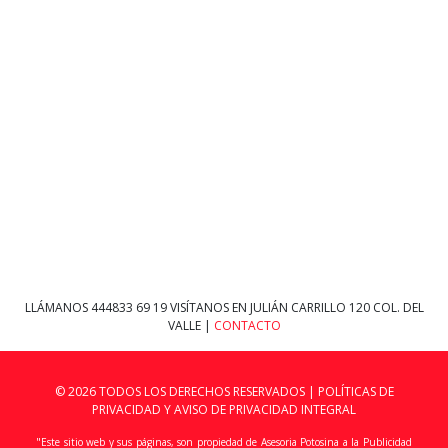
LLÁMANOS
444833 69 19
VISÍTANOS EN JULIÁN CARRILLO 120 COL. DEL
VALLE |
CONTACTO
© 2026 TODOS LOS DERECHOS RESERVADOS |
POLÍTICAS DE
PRIVACIDAD Y AVISO DE PRIVACIDAD INTEGRAL
"Este sitio web y sus páginas, son propiedad de Asesoria Potosina a la Publicidad