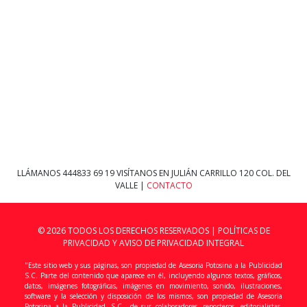
LLÁMANOS
444833 69 19
VISÍTANOS EN JULIÁN CARRILLO 120 COL. DEL
VALLE |
CONTACTO
© 2026 TODOS LOS DERECHOS RESERVADOS |
POLÍTICAS DE
PRIVACIDAD Y AVISO DE PRIVACIDAD INTEGRAL
"Este sitio web y sus páginas, son propiedad de Asesoria Potosina a la Publicidad
S.C. Parte del contenido que aparece en él, incluyendo algunos textos, gráficos,
datos, imágenes fotográficas, imágenes en movimiento, sonido, ilustraciones,
software y la selección y disposición de los mismos, son propiedad de Asesoria
Potosina a la Publicidad, S.C., de sus colaboradores, reporteros, editorialistas,