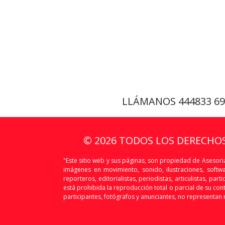
LLÁMANOS
444833 6
© 2026 TODOS LOS DERECHO
"Este sitio web y sus páginas, son propiedad de Asesoria
imágenes en movimiento, sonido, ilustraciones, softw
reporteros, editorialistas, periodistas, articulistas, p
está prohibida la reproducción total o parcial de su conte
participantes, fotógrafos y anunciantes, no representan n