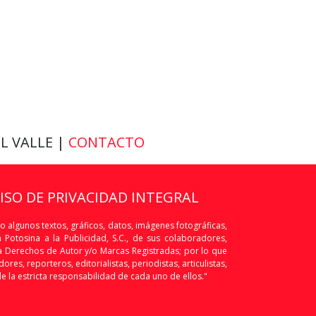
EL VALLE |
CONTACTO
VISO DE PRIVACIDAD INTEGRAL
o algunos textos, gráficos, datos, imágenes fotográficas,
Potosina a la Publicidad, S.C., de sus colaboradores,
os a Derechos de Autor y/o Marcas Registradas; por lo que
res, reporteros, editorialistas, periodistas, articulistas,
de la estricta responsabilidad de cada uno de ellos."