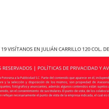
9 19
VISÍTANOS EN JULIÁN CARRILLO 120 COL. D
S RESERVADOS |
POLÍTICAS DE PRIVACIDAD Y A
 Potosina a la Publicidad S.C. Parte del contenido que aparece en él, incluyend
are y la selección y disposición de los mismos, son propiedad de Asesoria 
articipantes, fotógrafos y anunciantes, además algunos contenidos están sujet
nido, sin el consentimiento de sus titulares. El punto de vista, de los colaborado
i reflejan necesariamente el punto de vista de la empresa indicada, el cual es 