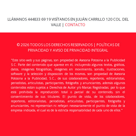
LLÁMANOS
444833 69 19
VISÍTANOS EN JULIÁN CARRILLO 120 COL. DEL
VALLE |
CONTACTO
© 2026 TODOS LOS DERECHOS RESERVADOS |
POLÍTICAS DE
PRIVACIDAD Y AVISO DE PRIVACIDAD INTEGRAL
"Este sitio web y sus páginas, son propiedad de Asesoria Potosina a la Publicidad
S.C. Parte del contenido que aparece en él, incluyendo algunos textos, gráficos,
datos, imágenes fotográficas, imágenes en movimiento, sonido, ilustraciones,
software y la selección y disposición de los mismos, son propiedad de Asesoria
Potosina a la Publicidad, S.C., de sus colaboradores, reporteros, editorialistas,
periodistas, articulistas, participantes, fotógrafos y anunciantes, además algunos
contenidos están sujetos a Derechos de Autor y/o Marcas Registradas; por lo que
está prohibida la reproducción total o parcial de su contenido, sin el
consentimiento de sus titulares. El punto de vista, de los colaboradores,
reporteros, editorialistas, periodistas, articulistas, participantes, fotógrafos y
anunciantes, no representan ni reflejan necesariamente el punto de vista de la
empresa indicada, el cual es de la estricta responsabilidad de cada uno de ellos."