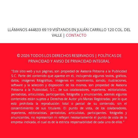
LLÁMANOS
444833 69 19
VISÍTANOS EN JULIÁN CARRILLO 120 COL. DEL
VALLE |
CONTACTO
© 2026 TODOS LOS DERECHOS RESERVADOS |
POLÍTICAS DE
PRIVACIDAD Y AVISO DE PRIVACIDAD INTEGRAL
"Este sitio web y sus páginas, son propiedad de Asesoria Potosina a la Publicidad
S.C. Parte del contenido que aparece en él, incluyendo algunos textos, gráficos,
datos, imágenes fotográficas, imágenes en movimiento, sonido, ilustraciones,
software y la selección y disposición de los mismos, son propiedad de Asesoria
Potosina a la Publicidad, S.C., de sus colaboradores, reporteros, editorialistas,
periodistas, articulistas, participantes, fotógrafos y anunciantes, además algunos
contenidos están sujetos a Derechos de Autor y/o Marcas Registradas; por lo que
está prohibida la reproducción total o parcial de su contenido, sin el
consentimiento de sus titulares. El punto de vista, de los colaboradores,
reporteros, editorialistas, periodistas, articulistas, participantes, fotógrafos y
anunciantes, no representan ni reflejan necesariamente el punto de vista de la
empresa indicada, el cual es de la estricta responsabilidad de cada uno de ellos."