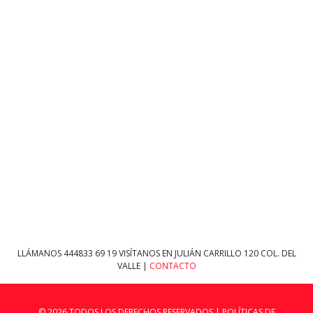
LLÁMANOS
444833 69 19
VISÍTANOS EN JULIÁN CARRILLO 120 COL. DEL
VALLE |
CONTACTO
© 2026 TODOS LOS DERECHOS RESERVADOS |
POLÍTICAS DE