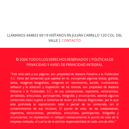
LLÁMANOS
444833 69 19
VISÍTANOS EN JULIÁN CARRILLO 120 COL. DEL
VALLE |
CONTACTO
© 2026 TODOS LOS DERECHOS RESERVADOS |
POLÍTICAS DE
PRIVACIDAD Y AVISO DE PRIVACIDAD INTEGRAL
"Este sitio web y sus páginas, son propiedad de Asesoria Potosina a la Publicidad
S.C. Parte del contenido que aparece en él, incluyendo algunos textos, gráficos,
datos, imágenes fotográficas, imágenes en movimiento, sonido, ilustraciones,
software y la selección y disposición de los mismos, son propiedad de Asesoria
Potosina a la Publicidad, S.C., de sus colaboradores, reporteros, editorialistas,
periodistas, articulistas, participantes, fotógrafos y anunciantes, además algunos
contenidos están sujetos a Derechos de Autor y/o Marcas Registradas; por lo que
está prohibida la reproducción total o parcial de su contenido, sin el
consentimiento de sus titulares. El punto de vista, de los colaboradores,
reporteros, editorialistas, periodistas, articulistas, participantes, fotógrafos y
anunciantes, no representan ni reflejan necesariamente el punto de vista de la
empresa indicada, el cual es de la estricta responsabilidad de cada uno de ellos."