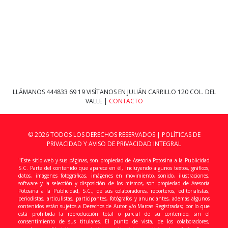
LLÁMANOS
444833 69 19
VISÍTANOS EN JULIÁN CARRILLO 120 COL. DEL
VALLE |
CONTACTO
© 2026 TODOS LOS DERECHOS RESERVADOS |
POLÍTICAS DE
PRIVACIDAD Y AVISO DE PRIVACIDAD INTEGRAL
"Este sitio web y sus páginas, son propiedad de Asesoria Potosina a la Publicidad
S.C. Parte del contenido que aparece en él, incluyendo algunos textos, gráficos,
datos, imágenes fotográficas, imágenes en movimiento, sonido, ilustraciones,
software y la selección y disposición de los mismos, son propiedad de Asesoria
Potosina a la Publicidad, S.C., de sus colaboradores, reporteros, editorialistas,
periodistas, articulistas, participantes, fotógrafos y anunciantes, además algunos
contenidos están sujetos a Derechos de Autor y/o Marcas Registradas; por lo que
está prohibida la reproducción total o parcial de su contenido, sin el
consentimiento de sus titulares. El punto de vista, de los colaboradores,