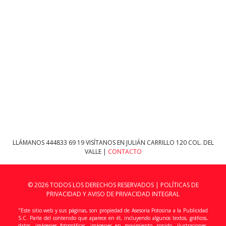
LLÁMANOS
444833 69 19
VISÍTANOS EN JULIÁN CARRILLO 120 COL. DEL
VALLE |
CONTACTO
© 2026 TODOS LOS DERECHOS RESERVADOS |
POLÍTICAS DE
PRIVACIDAD Y AVISO DE PRIVACIDAD INTEGRAL
"Este sitio web y sus páginas, son propiedad de Asesoria Potosina a la Publicidad
S.C. Parte del contenido que aparece en él, incluyendo algunos textos, gráficos,
datos, imágenes fotográficas, imágenes en movimiento, sonido, ilustraciones,