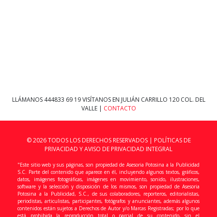
LLÁMANOS
444833 69 19
VISÍTANOS EN JULIÁN CARRILLO 120 COL. DEL
VALLE |
CONTACTO
© 2026 TODOS LOS DERECHOS RESERVADOS |
POLÍTICAS DE
PRIVACIDAD Y AVISO DE PRIVACIDAD INTEGRAL
"Este sitio web y sus páginas, son propiedad de Asesoria Potosina a la Publicidad
S.C. Parte del contenido que aparece en él, incluyendo algunos textos, gráficos,
datos, imágenes fotográficas, imágenes en movimiento, sonido, ilustraciones,
software y la selección y disposición de los mismos, son propiedad de Asesoria
Potosina a la Publicidad, S.C., de sus colaboradores, reporteros, editorialistas,
periodistas, articulistas, participantes, fotógrafos y anunciantes, además algunos
contenidos están sujetos a Derechos de Autor y/o Marcas Registradas; por lo que
está prohibida la reproducción total o parcial de su contenido, sin el