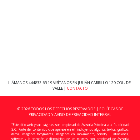
LLÁMANOS
444833 69 19
VISÍTANOS EN JULIÁN CARRILLO 120 COL. DEL
VALLE |
CONTACTO
© 2026 TODOS LOS DERECHOS RESERVADOS |
POLÍTICAS DE
PRIVACIDAD Y AVISO DE PRIVACIDAD INTEGRAL
"Este sitio web y sus páginas, son propiedad de Asesoria Potosina a la Publicidad
S.C. Parte del contenido que aparece en él, incluyendo algunos textos, gráficos,
datos, imágenes fotográficas, imágenes en movimiento, sonido, ilustraciones,
software y la selección y disposición de los mismos, son propiedad de Asesoria