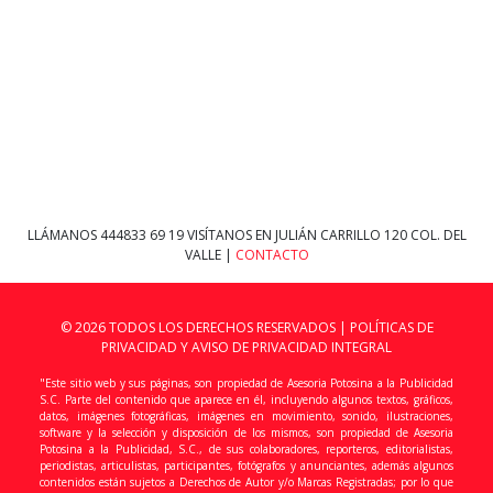
LLÁMANOS
444833 69 19
VISÍTANOS EN JULIÁN CARRILLO 120 COL. DEL
VALLE |
CONTACTO
© 2026 TODOS LOS DERECHOS RESERVADOS |
POLÍTICAS DE
PRIVACIDAD Y AVISO DE PRIVACIDAD INTEGRAL
"Este sitio web y sus páginas, son propiedad de Asesoria Potosina a la Publicidad
S.C. Parte del contenido que aparece en él, incluyendo algunos textos, gráficos,
datos, imágenes fotográficas, imágenes en movimiento, sonido, ilustraciones,
software y la selección y disposición de los mismos, son propiedad de Asesoria
Potosina a la Publicidad, S.C., de sus colaboradores, reporteros, editorialistas,
periodistas, articulistas, participantes, fotógrafos y anunciantes, además algunos
contenidos están sujetos a Derechos de Autor y/o Marcas Registradas; por lo que