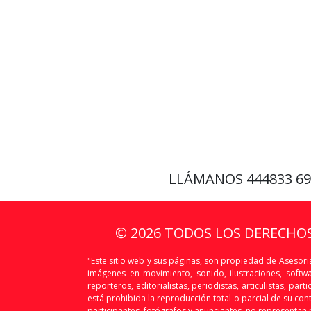
LLÁMANOS
444833 6
© 2026 TODOS LOS DERECHO
"Este sitio web y sus páginas, son propiedad de Asesoria
imágenes en movimiento, sonido, ilustraciones, softw
reporteros, editorialistas, periodistas, articulistas, p
está prohibida la reproducción total o parcial de su conte
participantes, fotógrafos y anunciantes, no representan n