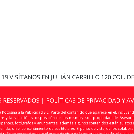
9 19
VISÍTANOS EN JULIÁN CARRILLO 120 COL. D
S RESERVADOS |
POLÍTICAS DE PRIVACIDAD Y A
 Potosina a la Publicidad S.C. Parte del contenido que aparece en él, incluyend
are y la selección y disposición de los mismos, son propiedad de Asesoria 
articipantes, fotógrafos y anunciantes, además algunos contenidos están sujet
nido, sin el consentimiento de sus titulares. El punto de vista, de los colaborado
i reflejan necesariamente el punto de vista de la empresa indicada, el cual es 