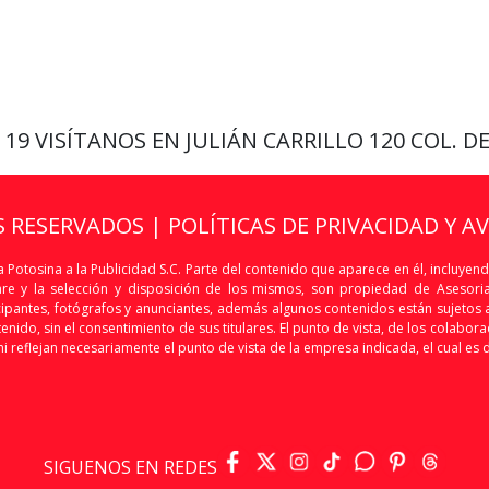
9 19
VISÍTANOS EN JULIÁN CARRILLO 120 COL. D
S RESERVADOS |
POLÍTICAS DE PRIVACIDAD Y A
 Potosina a la Publicidad S.C. Parte del contenido que aparece en él, incluyend
are y la selección y disposición de los mismos, son propiedad de Asesoria 
articipantes, fotógrafos y anunciantes, además algunos contenidos están sujet
nido, sin el consentimiento de sus titulares. El punto de vista, de los colaborado
i reflejan necesariamente el punto de vista de la empresa indicada, el cual es 
SIGUENOS EN REDES