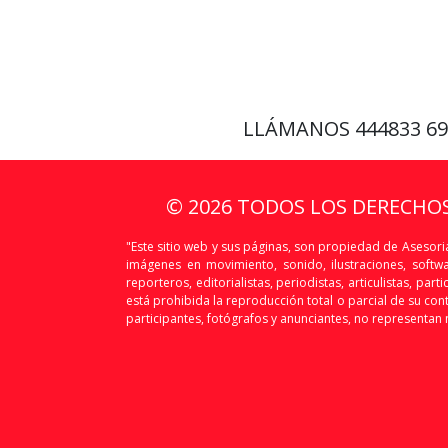
LLÁMANOS
444833 6
© 2026 TODOS LOS DERECHO
"Este sitio web y sus páginas, son propiedad de Asesoria
imágenes en movimiento, sonido, ilustraciones, softw
reporteros, editorialistas, periodistas, articulistas, p
está prohibida la reproducción total o parcial de su conte
participantes, fotógrafos y anunciantes, no representan n