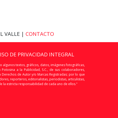
EL VALLE |
CONTACTO
VISO DE PRIVACIDAD INTEGRAL
o algunos textos, gráficos, datos, imágenes fotográficas,
Potosina a la Publicidad, S.C., de sus colaboradores,
os a Derechos de Autor y/o Marcas Registradas; por lo que
res, reporteros, editorialistas, periodistas, articulistas,
de la estricta responsabilidad de cada uno de ellos."