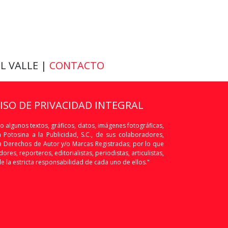
EL VALLE |
CONTACTO
VISO DE PRIVACIDAD INTEGRAL
o algunos textos, gráficos, datos, imágenes fotográficas,
Potosina a la Publicidad, S.C., de sus colaboradores,
os a Derechos de Autor y/o Marcas Registradas; por lo que
res, reporteros, editorialistas, periodistas, articulistas,
de la estricta responsabilidad de cada uno de ellos."