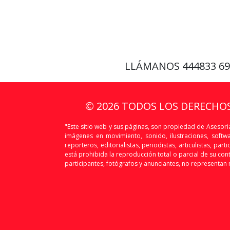
LLÁMANOS
444833 6
© 2026 TODOS LOS DERECHO
"Este sitio web y sus páginas, son propiedad de Asesoria
imágenes en movimiento, sonido, ilustraciones, softw
reporteros, editorialistas, periodistas, articulistas, p
está prohibida la reproducción total o parcial de su conte
participantes, fotógrafos y anunciantes, no representan n