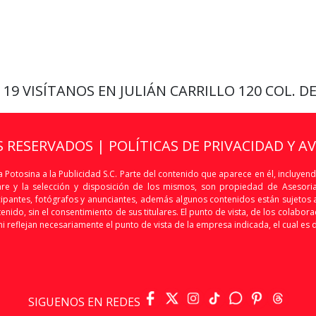
9 19
VISÍTANOS EN JULIÁN CARRILLO 120 COL. D
S RESERVADOS |
POLÍTICAS DE PRIVACIDAD Y A
 Potosina a la Publicidad S.C. Parte del contenido que aparece en él, incluyend
are y la selección y disposición de los mismos, son propiedad de Asesoria 
articipantes, fotógrafos y anunciantes, además algunos contenidos están sujet
nido, sin el consentimiento de sus titulares. El punto de vista, de los colaborado
i reflejan necesariamente el punto de vista de la empresa indicada, el cual es 
SIGUENOS EN REDES