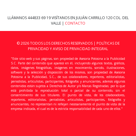
LLÁMANOS
444833 69 19
VISÍTANOS EN JULIÁN CARRILLO 120 COL. DEL
VALLE |
CONTACTO
© 2026 TODOS LOS DERECHOS RESERVADOS |
POLÍTICAS DE
PRIVACIDAD Y AVISO DE PRIVACIDAD INTEGRAL
"Este sitio web y sus páginas, son propiedad de Asesoria Potosina a la Publicidad
S.C. Parte del contenido que aparece en él, incluyendo algunos textos, gráficos,
datos, imágenes fotográficas, imágenes en movimiento, sonido, ilustraciones,
software y la selección y disposición de los mismos, son propiedad de Asesoria
Potosina a la Publicidad, S.C., de sus colaboradores, reporteros, editorialistas,
periodistas, articulistas, participantes, fotógrafos y anunciantes, además algunos
contenidos están sujetos a Derechos de Autor y/o Marcas Registradas; por lo que
está prohibida la reproducción total o parcial de su contenido, sin el
consentimiento de sus titulares. El punto de vista, de los colaboradores,
reporteros, editorialistas, periodistas, articulistas, participantes, fotógrafos y
anunciantes, no representan ni reflejan necesariamente el punto de vista de la
empresa indicada, el cual es de la estricta responsabilidad de cada uno de ellos."