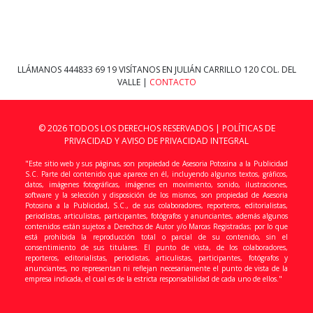
LLÁMANOS
444833 69 19
VISÍTANOS EN JULIÁN CARRILLO 120 COL. DEL
VALLE |
CONTACTO
© 2026 TODOS LOS DERECHOS RESERVADOS |
POLÍTICAS DE
PRIVACIDAD Y AVISO DE PRIVACIDAD INTEGRAL
"Este sitio web y sus páginas, son propiedad de Asesoria Potosina a la Publicidad
S.C. Parte del contenido que aparece en él, incluyendo algunos textos, gráficos,
datos, imágenes fotográficas, imágenes en movimiento, sonido, ilustraciones,
software y la selección y disposición de los mismos, son propiedad de Asesoria
Potosina a la Publicidad, S.C., de sus colaboradores, reporteros, editorialistas,
periodistas, articulistas, participantes, fotógrafos y anunciantes, además algunos
contenidos están sujetos a Derechos de Autor y/o Marcas Registradas; por lo que
está prohibida la reproducción total o parcial de su contenido, sin el
consentimiento de sus titulares. El punto de vista, de los colaboradores,
reporteros, editorialistas, periodistas, articulistas, participantes, fotógrafos y
anunciantes, no representan ni reflejan necesariamente el punto de vista de la
empresa indicada, el cual es de la estricta responsabilidad de cada uno de ellos."