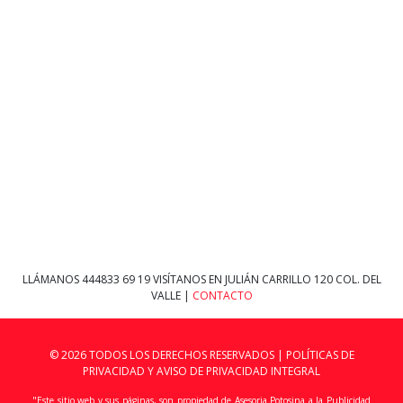
LLÁMANOS
444833 69 19
VISÍTANOS EN JULIÁN CARRILLO 120 COL. DEL
VALLE |
CONTACTO
© 2026 TODOS LOS DERECHOS RESERVADOS |
POLÍTICAS DE
PRIVACIDAD Y AVISO DE PRIVACIDAD INTEGRAL
"Este sitio web y sus páginas, son propiedad de Asesoria Potosina a la Publicidad