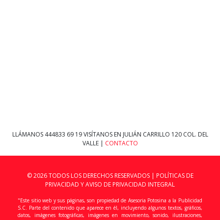
LLÁMANOS
444833 69 19
VISÍTANOS EN JULIÁN CARRILLO 120 COL. DEL
VALLE |
CONTACTO
© 2026 TODOS LOS DERECHOS RESERVADOS |
POLÍTICAS DE
PRIVACIDAD Y AVISO DE PRIVACIDAD INTEGRAL
"Este sitio web y sus páginas, son propiedad de Asesoria Potosina a la Publicidad
S.C. Parte del contenido que aparece en él, incluyendo algunos textos, gráficos,
datos, imágenes fotográficas, imágenes en movimiento, sonido, ilustraciones,