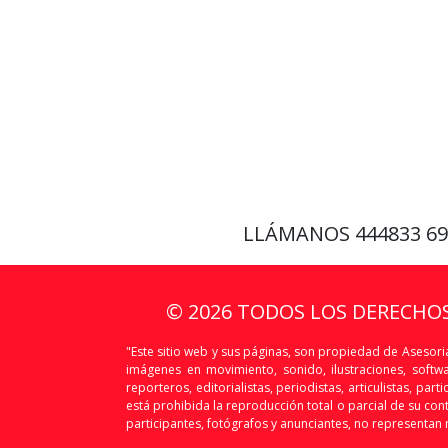
LLÁMANOS
444833 6
© 2026 TODOS LOS DERECHO
"Este sitio web y sus páginas, son propiedad de Asesoria
imágenes en movimiento, sonido, ilustraciones, softw
reporteros, editorialistas, periodistas, articulistas, p
está prohibida la reproducción total o parcial de su conte
participantes, fotógrafos y anunciantes, no representan n