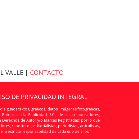
EL VALLE |
CONTACTO
VISO DE PRIVACIDAD INTEGRAL
o algunos textos, gráficos, datos, imágenes fotográficas,
Potosina a la Publicidad, S.C., de sus colaboradores,
os a Derechos de Autor y/o Marcas Registradas; por lo que
res, reporteros, editorialistas, periodistas, articulistas,
de la estricta responsabilidad de cada uno de ellos."