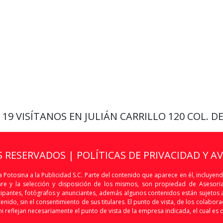
9 19
VISÍTANOS EN JULIÁN CARRILLO 120 COL. D
S RESERVADOS |
POLÍTICAS DE PRIVACIDAD Y A
 Potosina a la Publicidad S.C. Parte del contenido que aparece en él, incluyend
are y la selección y disposición de los mismos, son propiedad de Asesoria 
articipantes, fotógrafos y anunciantes, además algunos contenidos están sujet
nido, sin el consentimiento de sus titulares. El punto de vista, de los colaborado
i reflejan necesariamente el punto de vista de la empresa indicada, el cual es 