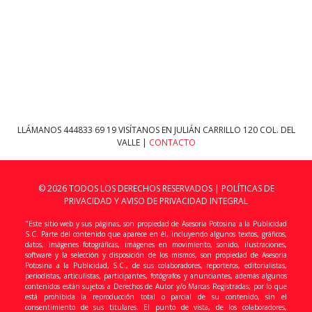
LLÁMANOS
444833 69 19
VISÍTANOS EN JULIÁN CARRILLO 120 COL. DEL
VALLE |
CONTACTO
© 2026 TODOS LOS DERECHOS RESERVADOS |
POLÍTICAS DE
PRIVACIDAD Y AVISO DE PRIVACIDAD INTEGRAL
"Este sitio web y sus páginas, son propiedad de Asesoria Potosina a la Publicidad
S.C. Parte del contenido que aparece en él, incluyendo algunos textos, gráficos,
datos, imágenes fotográficas, imágenes en movimiento, sonido, ilustraciones,
software y la selección y disposición de los mismos, son propiedad de Asesoria
Potosina a la Publicidad, S.C., de sus colaboradores, reporteros, editorialistas,
periodistas, articulistas, participantes, fotógrafos y anunciantes, además algunos
contenidos están sujetos a Derechos de Autor y/o Marcas Registradas; por lo que
está prohibida la reproducción total o parcial de su contenido, sin el
consentimiento de sus titulares. El punto de vista, de los colaboradores,