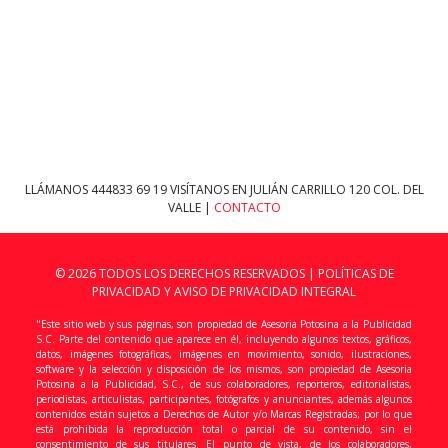
LLÁMANOS
444833 69 19
VISÍTANOS EN JULIÁN CARRILLO 120 COL. DEL
VALLE |
CONTACTO
© 2026 TODOS LOS DERECHOS RESERVADOS |
POLÍTICAS DE
PRIVACIDAD Y AVISO DE PRIVACIDAD INTEGRAL
"Este sitio web y sus páginas, son propiedad de Asesoria Potosina a la Publicidad
S.C. Parte del contenido que aparece en él, incluyendo algunos textos, gráficos,
datos, imágenes fotográficas, imágenes en movimiento, sonido, ilustraciones,
software y la selección y disposición de los mismos, son propiedad de Asesoria
Potosina a la Publicidad, S.C., de sus colaboradores, reporteros, editorialistas,
periodistas, articulistas, participantes, fotógrafos y anunciantes, además algunos
contenidos están sujetos a Derechos de Autor y/o Marcas Registradas; por lo que
está prohibida la reproducción total o parcial de su contenido, sin el
consentimiento de sus titulares. El punto de vista, de los colaboradores,