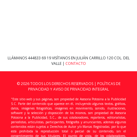
LLÁMANOS
444833 69 19
VISÍTANOS EN JULIÁN CARRILLO 120 COL. DEL
VALLE |
CONTACTO
© 2026 TODOS LOS DERECHOS RESERVADOS |
POLÍTICAS DE
PRIVACIDAD Y AVISO DE PRIVACIDAD INTEGRAL
"Este sitio web y sus páginas, son propiedad de Asesoria Potosina a la Publicidad
S.C. Parte del contenido que aparece en él, incluyendo algunos textos, gráficos,
datos, imágenes fotográficas, imágenes en movimiento, sonido, ilustraciones,
software y la selección y disposición de los mismos, son propiedad de Asesoria
Potosina a la Publicidad, S.C., de sus colaboradores, reporteros, editorialistas,
periodistas, articulistas, participantes, fotógrafos y anunciantes, además algunos
contenidos están sujetos a Derechos de Autor y/o Marcas Registradas; por lo que
está prohibida la reproducción total o parcial de su contenido, sin el
consentimiento de sus titulares. El punto de vista, de los colaboradores,