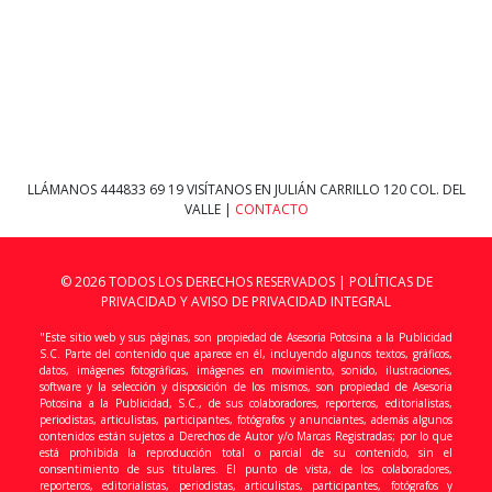
LLÁMANOS
444833 69 19
VISÍTANOS EN JULIÁN CARRILLO 120 COL. DEL
VALLE |
CONTACTO
© 2026 TODOS LOS DERECHOS RESERVADOS |
POLÍTICAS DE
PRIVACIDAD Y AVISO DE PRIVACIDAD INTEGRAL
"Este sitio web y sus páginas, son propiedad de Asesoria Potosina a la Publicidad
S.C. Parte del contenido que aparece en él, incluyendo algunos textos, gráficos,
datos, imágenes fotográficas, imágenes en movimiento, sonido, ilustraciones,
software y la selección y disposición de los mismos, son propiedad de Asesoria
Potosina a la Publicidad, S.C., de sus colaboradores, reporteros, editorialistas,
periodistas, articulistas, participantes, fotógrafos y anunciantes, además algunos
contenidos están sujetos a Derechos de Autor y/o Marcas Registradas; por lo que
está prohibida la reproducción total o parcial de su contenido, sin el
consentimiento de sus titulares. El punto de vista, de los colaboradores,
reporteros, editorialistas, periodistas, articulistas, participantes, fotógrafos y