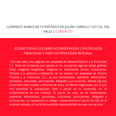
LLÁMANOS
444833 69 19
VISÍTANOS EN JULIÁN CARRILLO 120 COL. DEL
VALLE |
CONTACTO
© 2026 TODOS LOS DERECHOS RESERVADOS |
POLÍTICAS DE
PRIVACIDAD Y AVISO DE PRIVACIDAD INTEGRAL
"Este sitio web y sus páginas, son propiedad de Asesoria Potosina a la Publicidad
S.C. Parte del contenido que aparece en él, incluyendo algunos textos, gráficos,
datos, imágenes fotográficas, imágenes en movimiento, sonido, ilustraciones,
software y la selección y disposición de los mismos, son propiedad de Asesoria
Potosina a la Publicidad, S.C., de sus colaboradores, reporteros, editorialistas,
periodistas, articulistas, participantes, fotógrafos y anunciantes, además algunos
contenidos están sujetos a Derechos de Autor y/o Marcas Registradas; por lo que
está prohibida la reproducción total o parcial de su contenido, sin el
consentimiento de sus titulares. El punto de vista, de los colaboradores,
reporteros, editorialistas, periodistas, articulistas, participantes, fotógrafos y
anunciantes, no representan ni reflejan necesariamente el punto de vista de la
empresa indicada, el cual es de la estricta responsabilidad de cada uno de ellos."