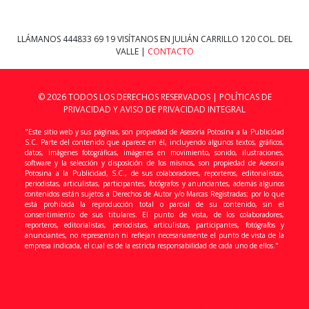
LLÁMANOS
444833 69 19
VISÍTANOS EN JULIÁN CARRILLO 120 COL. DEL
VALLE |
CONTACTO
© 2026 TODOS LOS DERECHOS RESERVADOS |
POLÍTICAS DE
PRIVACIDAD Y AVISO DE PRIVACIDAD INTEGRAL
"Este sitio web y sus páginas, son propiedad de Asesoria Potosina a la Publicidad
S.C. Parte del contenido que aparece en él, incluyendo algunos textos, gráficos,
datos, imágenes fotográficas, imágenes en movimiento, sonido, ilustraciones,
software y la selección y disposición de los mismos, son propiedad de Asesoria
Potosina a la Publicidad, S.C., de sus colaboradores, reporteros, editorialistas,
periodistas, articulistas, participantes, fotógrafos y anunciantes, además algunos
contenidos están sujetos a Derechos de Autor y/o Marcas Registradas; por lo que
está prohibida la reproducción total o parcial de su contenido, sin el
consentimiento de sus titulares. El punto de vista, de los colaboradores,
reporteros, editorialistas, periodistas, articulistas, participantes, fotógrafos y
anunciantes, no representan ni reflejan necesariamente el punto de vista de la
empresa indicada, el cual es de la estricta responsabilidad de cada uno de ellos."