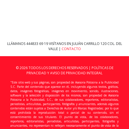
LLÁMANOS
444833 69 19
VISÍTANOS EN JULIÁN CARRILLO 120 COL. DEL
VALLE |
CONTACTO
© 2026 TODOS LOS DERECHOS RESERVADOS |
POLÍTICAS DE
PRIVACIDAD Y AVISO DE PRIVACIDAD INTEGRAL
"Este sitio web y sus páginas, son propiedad de Asesoria Potosina a la Publicidad
S.C. Parte del contenido que aparece en él, incluyendo algunos textos, gráficos,
datos, imágenes fotográficas, imágenes en movimiento, sonido, ilustraciones,
software y la selección y disposición de los mismos, son propiedad de Asesoria
Potosina a la Publicidad, S.C., de sus colaboradores, reporteros, editorialistas,
periodistas, articulistas, participantes, fotógrafos y anunciantes, además algunos
contenidos están sujetos a Derechos de Autor y/o Marcas Registradas; por lo que
está prohibida la reproducción total o parcial de su contenido, sin el
consentimiento de sus titulares. El punto de vista, de los colaboradores,
reporteros, editorialistas, periodistas, articulistas, participantes, fotógrafos y
anunciantes, no representan ni reflejan necesariamente el punto de vista de la