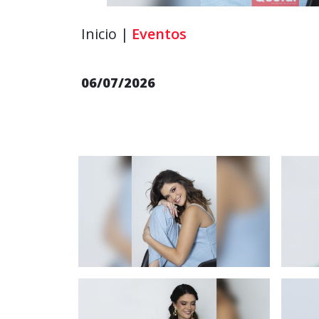
Inicio |
Eventos
06/07/2026