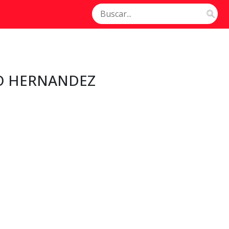
O HERNANDEZ