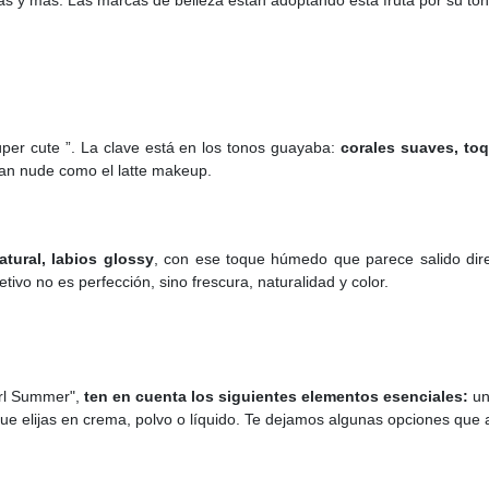
ias y más. Las marcas de belleza están adoptando esta fruta por su ton
per cute ”. La clave está en los tonos guayaba:
corales suaves, to
 tan nude como el latte makeup.
atural, labios glossy
, con ese toque húmedo que parece salido dire
etivo no es perfección, sino frescura, naturalidad y color.
irl Summer",
ten en cuenta los siguientes elementos esenciales:
una
 que elijas en crema, polvo o líquido. Te dejamos algunas opciones qu