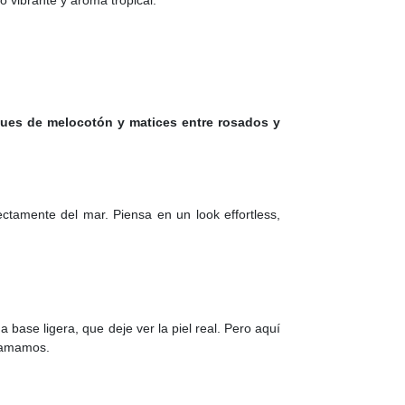
o vibrante y aroma tropical.
ques de melocotón y matices entre rosados y
ctamente del mar. Piensa en un look effortless,
 base ligera, que deje ver la piel real. Pero aquí
e amamos.