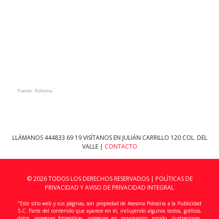
Fuente: Reforma
LLÁMANOS
444833 69 19
VISÍTANOS EN JULIÁN CARRILLO 120 COL. DEL
VALLE |
CONTACTO
© 2026 TODOS LOS DERECHOS RESERVADOS |
POLÍTICAS DE
PRIVACIDAD Y AVISO DE PRIVACIDAD INTEGRAL
"Este sitio web y sus páginas, son propiedad de Asesoria Potosina a la Publicidad
S.C. Parte del contenido que aparece en él, incluyendo algunos textos, gráficos,
datos, imágenes fotográficas, imágenes en movimiento, sonido, ilustraciones,