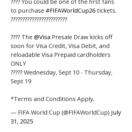
???? You could be one of the first fans
to purchase
#FIFAWorldCup26
tickets.
????????????????????????
???? The
@Visa
Presale Draw kicks off
soon for Visa Credit, Visa Debit, and
reloadable Visa Prepaid cardholders
ONLY
????? Wednesday, Sept 10 - Thursday,
Sept 19
*Terms and Conditions Apply.
— FIFA World Cup (@FIFAWorldCup)
July
31, 2025