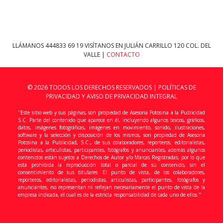
LLÁMANOS
444833 69 19
VISÍTANOS EN JULIÁN CARRILLO 120 COL. DEL
VALLE |
CONTACTO
© 2026 TODOS LOS DERECHOS RESERVADOS |
POLÍTICAS DE
PRIVACIDAD Y AVISO DE PRIVACIDAD INTEGRAL
"Este sitio web y sus páginas, son propiedad de Asesoria Potosina a la Publicidad
S.C. Parte del contenido que aparece en él, incluyendo algunos textos, gráficos,
datos, imágenes fotográficas, imágenes en movimiento, sonido, ilustraciones,
software y la selección y disposición de los mismos, son propiedad de Asesoria
Potosina a la Publicidad, S.C., de sus colaboradores, reporteros, editorialistas,
periodistas, articulistas, participantes, fotógrafos y anunciantes, además algunos
contenidos están sujetos a Derechos de Autor y/o Marcas Registradas; por lo que
está prohibida la reproducción total o parcial de su contenido, sin el
consentimiento de sus titulares. El punto de vista, de los colaboradores,
reporteros, editorialistas, periodistas, articulistas, participantes, fotógrafos y
anunciantes, no representan ni reflejan necesariamente el punto de vista de la
empresa indicada, el cual es de la estricta responsabilidad de cada uno de ellos."