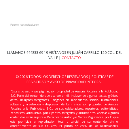
Fuente: cocinafacil.com
LLÁMANOS
444833 69 19
VISÍTANOS EN JULIÁN CARRILLO 120 COL. DEL
VALLE |
CONTACTO
© 2026 TODOS LOS DERECHOS RESERVADOS |
POLÍTICAS DE
PRIVACIDAD Y AVISO DE PRIVACIDAD INTEGRAL
"Este sitio web y sus páginas, son propiedad de Asesoria Potosina a la Publicidad
S.C. Parte del contenido que aparece en él, incluyendo algunos textos, gráficos,
datos, imágenes fotográficas, imágenes en movimiento, sonido, ilustraciones,
software y la selección y disposición de los mismos, son propiedad de Asesoria
Potosina a la Publicidad, S.C., de sus colaboradores, reporteros, editorialistas,
periodistas, articulistas, participantes, fotógrafos y anunciantes, además algunos
contenidos están sujetos a Derechos de Autor y/o Marcas Registradas; por lo que
está prohibida la reproducción total o parcial de su contenido, sin el
consentimiento de sus titulares. El punto de vista, de los colaboradores,