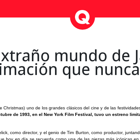
extraño mundo de J
nimación que nunca
Christmas) uno de los grandes clásicos del cine y de las festividade
tubre de 1993, en el New York Film Festival, tuvo un estreno limit
ick, como director, y el genio de Tim Burton, como productor, juntand
que hoy en día se recuerda como una de las piezas más icónicas en 