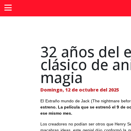
32 años del 
clásico de a
magia
Domingo, 12 de octubre del 2025
El Extraño mundo de Jack (The nightmare before 
estreno. La película que se estrenó el 9 de oc
ese mismo mes.
Los creadores no podían ser otros que Henry Sel
macabras ideas, este genial dúo conformó la 