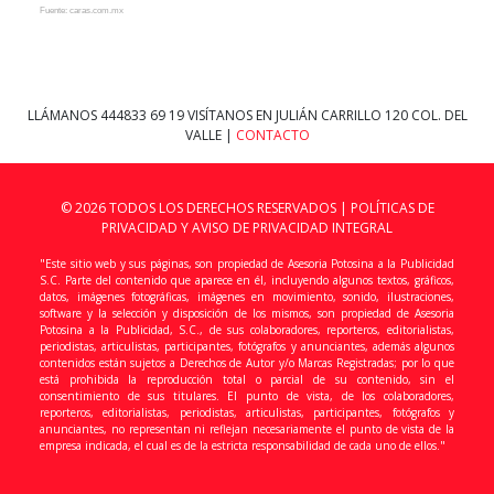
Fuente: caras.com.mx
LLÁMANOS
444833 69 19
VISÍTANOS EN JULIÁN CARRILLO 120 COL. DEL
VALLE |
CONTACTO
© 2026 TODOS LOS DERECHOS RESERVADOS |
POLÍTICAS DE
PRIVACIDAD Y AVISO DE PRIVACIDAD INTEGRAL
"Este sitio web y sus páginas, son propiedad de Asesoria Potosina a la Publicidad
S.C. Parte del contenido que aparece en él, incluyendo algunos textos, gráficos,
datos, imágenes fotográficas, imágenes en movimiento, sonido, ilustraciones,
software y la selección y disposición de los mismos, son propiedad de Asesoria
Potosina a la Publicidad, S.C., de sus colaboradores, reporteros, editorialistas,
periodistas, articulistas, participantes, fotógrafos y anunciantes, además algunos
contenidos están sujetos a Derechos de Autor y/o Marcas Registradas; por lo que
está prohibida la reproducción total o parcial de su contenido, sin el
consentimiento de sus titulares. El punto de vista, de los colaboradores,
reporteros, editorialistas, periodistas, articulistas, participantes, fotógrafos y
anunciantes, no representan ni reflejan necesariamente el punto de vista de la
empresa indicada, el cual es de la estricta responsabilidad de cada uno de ellos."