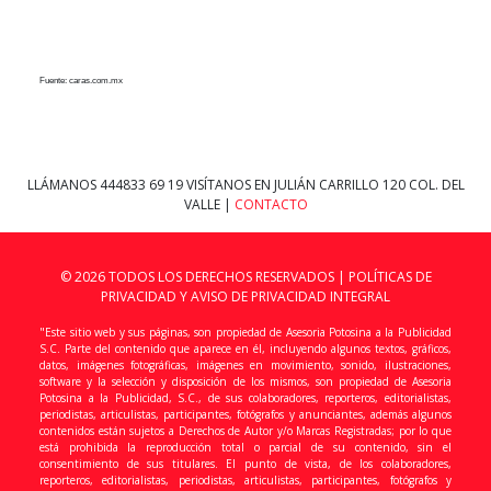
Fuente: caras.com.mx
LLÁMANOS
444833 69 19
VISÍTANOS EN JULIÁN CARRILLO 120 COL. DEL
VALLE |
CONTACTO
© 2026 TODOS LOS DERECHOS RESERVADOS |
POLÍTICAS DE
PRIVACIDAD Y AVISO DE PRIVACIDAD INTEGRAL
"Este sitio web y sus páginas, son propiedad de Asesoria Potosina a la Publicidad
S.C. Parte del contenido que aparece en él, incluyendo algunos textos, gráficos,
datos, imágenes fotográficas, imágenes en movimiento, sonido, ilustraciones,
software y la selección y disposición de los mismos, son propiedad de Asesoria
Potosina a la Publicidad, S.C., de sus colaboradores, reporteros, editorialistas,
periodistas, articulistas, participantes, fotógrafos y anunciantes, además algunos
contenidos están sujetos a Derechos de Autor y/o Marcas Registradas; por lo que
está prohibida la reproducción total o parcial de su contenido, sin el
consentimiento de sus titulares. El punto de vista, de los colaboradores,
reporteros, editorialistas, periodistas, articulistas, participantes, fotógrafos y