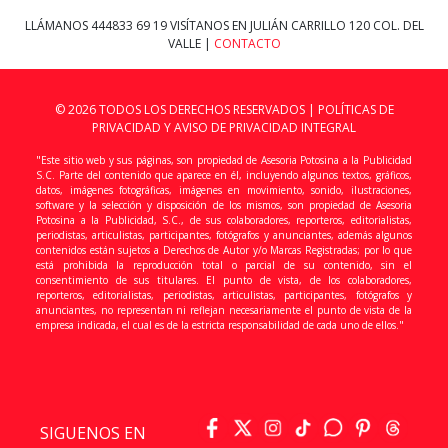
LLÁMANOS
444833 69 19
VISÍTANOS EN JULIÁN CARRILLO 120 COL. DEL
VALLE |
CONTACTO
© 2026 TODOS LOS DERECHOS RESERVADOS |
POLÍTICAS DE
PRIVACIDAD Y AVISO DE PRIVACIDAD INTEGRAL
"Este sitio web y sus páginas, son propiedad de Asesoria Potosina a la Publicidad
S.C. Parte del contenido que aparece en él, incluyendo algunos textos, gráficos,
datos, imágenes fotográficas, imágenes en movimiento, sonido, ilustraciones,
software y la selección y disposición de los mismos, son propiedad de Asesoria
Potosina a la Publicidad, S.C., de sus colaboradores, reporteros, editorialistas,
periodistas, articulistas, participantes, fotógrafos y anunciantes, además algunos
contenidos están sujetos a Derechos de Autor y/o Marcas Registradas; por lo que
está prohibida la reproducción total o parcial de su contenido, sin el
consentimiento de sus titulares. El punto de vista, de los colaboradores,
reporteros, editorialistas, periodistas, articulistas, participantes, fotógrafos y
anunciantes, no representan ni reflejan necesariamente el punto de vista de la
empresa indicada, el cual es de la estricta responsabilidad de cada uno de ellos."
SIGUENOS EN