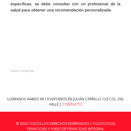
específicas, se debe consultar con un profesional de la
salud para obtener una recomendación personalizada.
Fuente: PortalClinic
LLÁMANOS
444833 69 19
VISÍTANOS EN JULIÁN CARRILLO 120 COL. DEL
VALLE |
CONTACTO
© 2026 TODOS LOS DERECHOS RESERVADOS |
POLÍTICAS DE
PRIVACIDAD Y AVISO DE PRIVACIDAD INTEGRAL