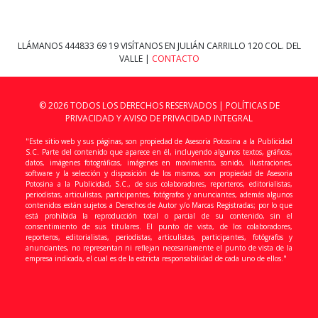
LLÁMANOS
444833 69 19
VISÍTANOS EN JULIÁN CARRILLO 120 COL. DEL
VALLE |
CONTACTO
© 2026 TODOS LOS DERECHOS RESERVADOS |
POLÍTICAS DE
PRIVACIDAD Y AVISO DE PRIVACIDAD INTEGRAL
"Este sitio web y sus páginas, son propiedad de Asesoria Potosina a la Publicidad
S.C. Parte del contenido que aparece en él, incluyendo algunos textos, gráficos,
datos, imágenes fotográficas, imágenes en movimiento, sonido, ilustraciones,
software y la selección y disposición de los mismos, son propiedad de Asesoria
Potosina a la Publicidad, S.C., de sus colaboradores, reporteros, editorialistas,
periodistas, articulistas, participantes, fotógrafos y anunciantes, además algunos
contenidos están sujetos a Derechos de Autor y/o Marcas Registradas; por lo que
está prohibida la reproducción total o parcial de su contenido, sin el
consentimiento de sus titulares. El punto de vista, de los colaboradores,
reporteros, editorialistas, periodistas, articulistas, participantes, fotógrafos y
anunciantes, no representan ni reflejan necesariamente el punto de vista de la
empresa indicada, el cual es de la estricta responsabilidad de cada uno de ellos."